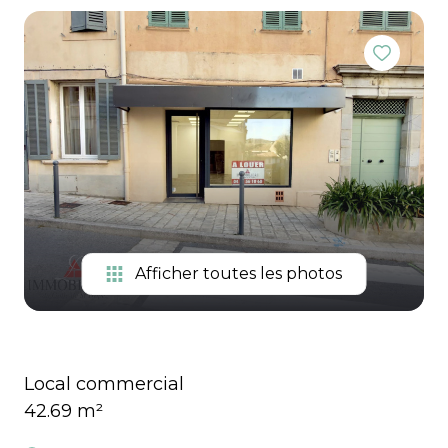
Extranet
immo pro
Gestion
Locations
de
vacances
Notre
équipe
Contactez-
nous
Afficher toutes les photos
Local commercial
42.69 m²