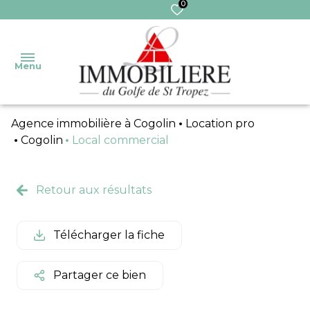
0
Menu
Agence immobilière à Cogolin
Location pro
Accueil
Cogolin
Local commercial
Nos
Ventes
Transaction
biens
Retour aux résultats
Ventes
Gestion
Nos
immo
services
Télécharger la fiche
Syndic
Pro
Extranet
Locations
Partager ce bien
Syndic
Locations