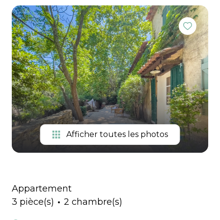
Extranet
immo pro
Gestion
Locations
de
vacances
Notre
équipe
Contactez-
nous
Afficher toutes les photos
Appartement
3 pièce(s)
2 chambre(s)