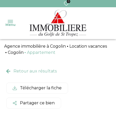
0
Menu
Agence immobilière à Cogolin
Location vacances
Accueil
Cogolin
Appartement
Nos
Ventes
Transaction
biens
Retour aux résultats
Ventes
Gestion
Nos
immo
services
Télécharger la fiche
Syndic
Pro
Extranet
Locations
Partager ce bien
Syndic
Locations