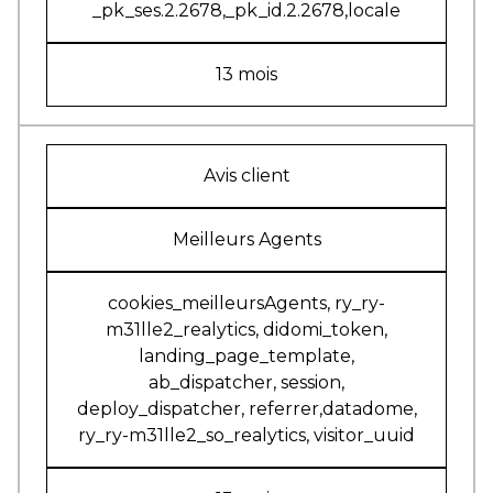
_pk_ses.2.2678,_pk_id.2.2678,locale
13 mois
Avis client
Meilleurs Agents
cookies_meilleursAgents, ry_ry-
m31lle2_realytics, didomi_token,
landing_page_template,
ab_dispatcher, session,
deploy_dispatcher, referrer,datadome,
ry_ry-m31lle2_so_realytics, visitor_uuid