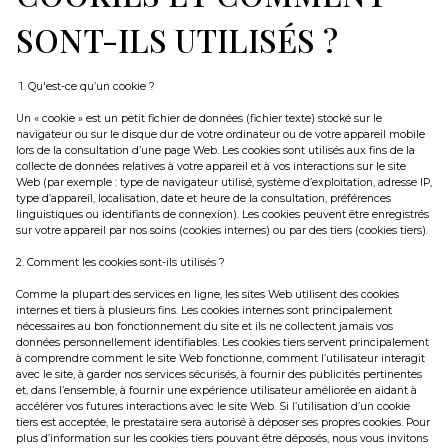
Extranet
immo pro
Gestion
SONT-ILS UTILISÉS ?
Locations
1. Qu'est-ce qu’un cookie ?
de
Un « cookie » est un petit fichier de données (fichier texte) stocké sur le
vacances
navigateur ou sur le disque dur de votre ordinateur ou de votre appareil mobile
lors de la consultation d’une page Web. Les cookies sont utilisés aux fins de la
Notre
collecte de données relatives à votre appareil et à vos interactions sur le site
Web (par exemple : type de navigateur utilisé, système d’exploitation, adresse IP,
équipe
type d’appareil, localisation, date et heure de la consultation, préférences
linguistiques ou identifiants de connexion). Les cookies peuvent être enregistrés
sur votre appareil par nos soins (cookies internes) ou par des tiers (cookies tiers).
Contactez-
nous
2. Comment les cookies sont-ils utilisés ?
Comme la plupart des services en ligne, les sites Web utilisent des cookies
internes et tiers à plusieurs fins. Les cookies internes sont principalement
nécessaires au bon fonctionnement du site et ils ne collectent jamais vos
données personnellement identifiables. Les cookies tiers servent principalement
à comprendre comment le site Web fonctionne, comment l’utilisateur interagit
avec le site, à garder nos services sécurisés, à fournir des publicités pertinentes
et, dans l’ensemble, à fournir une expérience utilisateur améliorée en aidant à
accélérer vos futures interactions avec le site Web. Si l’utilisation d’un cookie
tiers est acceptée, le prestataire sera autorisé à déposer ses propres cookies. Pour
plus d’information sur les cookies tiers pouvant être déposés, nous vous invitons