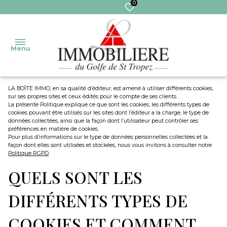
0
Menu
LA BOÎTE IMMO, en sa qualité d’éditeur, est amené à utiliser différents cookies,
sur ses propres sites et ceux édités pour le compte de ses clients.
Accueil
La présente Politique explique ce que sont les cookies, les différents types de
cookies pouvant être utilisés sur les sites dont l’éditeur a la charge, le type de
Nos
données collectées, ainsi que la façon dont l’utilisateur peut contrôler ses
Ventes
Transaction
préférences en matière de cookies.
biens
Pour plus d’informations sur le type de données personnelles collectées et la
façon dont elles sont utilisées et stockées, nous vous invitons à consulter notre
Ventes
Gestion
Politique RGPD
.
Nos
immo
services
QUELS SONT LES
Syndic
Pro
Extranet
DIFFÉRENTS TYPES DE
Locations
Syndic
COOKIES ET COMMENT
Locations