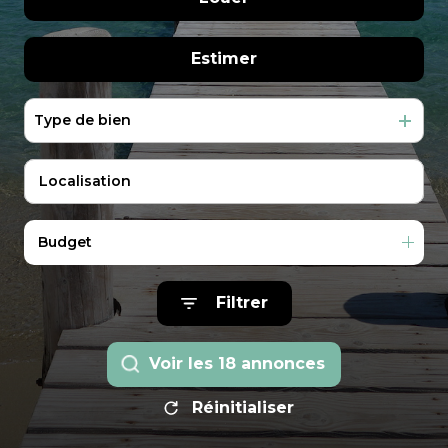
Extranet
immo pro
Gestion
De l'immo pro
à l'année
Estimer
Locations
En saisonnier
de
Type de bien
vacances
De l'immo pro
Notre
équipe
Contactez-
Budget
nous
Filtrer
Voir les
18
annonces
Réinitialiser