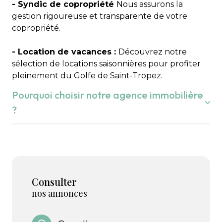
accompagner ses clients et valoriser le marché
- Syndic de copropriété
Nous assurons la
immobilier local »
gestion rigoureuse et transparente de votre
Aujourd’hui, mère et fils s’associent pour
copropriété.
perpétuer ces valeurs et offrir un
accompagnement personnalisé à chaque client.
- Location de vacances :
Découvrez notre
sélection de locations saisonnières pour profiter
pleinement du Golfe de Saint-Tropez.
Pourquoi choisir notre agence immobilière
?
Que vous souhaitiez acheter ou vendre dans le
Golfe de Saint-Tropez,
nous sommes conscients
que c'est votre projet de vie.
Consulter
Nous connaissons parfaitement le marché local et
nos annonces
nous mettons avec plaisir notre expertise en vous
accompagnant avec écoute, transparence et