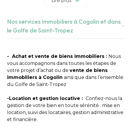
Implantée au cœur du Golfe de Saint-Tropez,
Lire plus
notre agence immobilière indépendante met son
expertise du marché local au service de vos
Nos services immobiliers à Cogolin et dans
projets à Cogolin, Grimaud, Saint-Tropez,
Ramatuelle, Gassin, La Croix-Valmer, Cavalaire-
le Golfe de Saint-Tropez
sur-Mer, La Garde-Freinet, Le Plan-de-la-Tour et
Sainte-Maxime.
Nous sommes une agence familiale engagée,
attachée à des valeurs essentielles :
- Achat et vente de biens immobiliers :
intégrité,
Nous
confiance et confidentialité
vous accompagnons dans toutes les étapes de
.
votre projet d’achat ou de
vente de biens
Une expertise immobilière depuis plus de 21
immobiliers à Cogolin
ainsi que dans l’ensemble
ans
du Golfe de Saint-Tropez
Fondée par Anabelle Lavagna après plusieurs
-Location et gestion locative :
Confiez-nous la
années d’expérience dans l’immobilier,
gestion de votre bien en toute sérénité : mise en
l’Immobilière du Golfe de Saint-Tropez est née
location, suivi des locataires, gestion administrative
d’une volonté claire :
et financière.
« Créer une agence indépendante pour