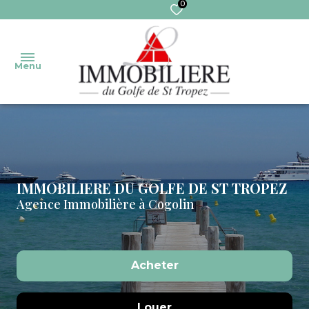
0
Menu
Accueil
Nos
Ventes
Transaction
biens
IMMOBILIERE DU GOLFE DE ST TROPEZ
Agence Immobilière à Cogolin
Ventes
Gestion
Nos
immo
services
Syndic
Pro
Extranet
Acheter
Locations
Syndic
Locations
De l'ancien
Louer