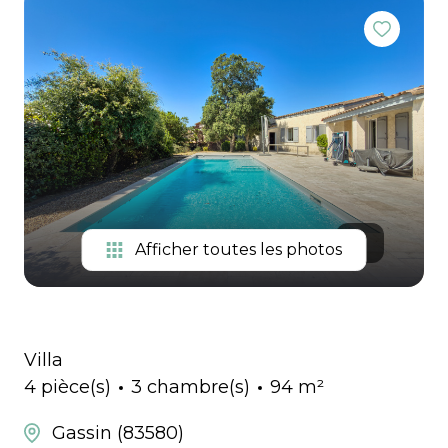
Extranet
immo pro
Gestion
Locations
de
vacances
Notre
équipe
Contactez-
Afficher toutes les photos
nous
Villa
4 pièce(s)
3 chambre(s)
94 m²
Gassin (83580)