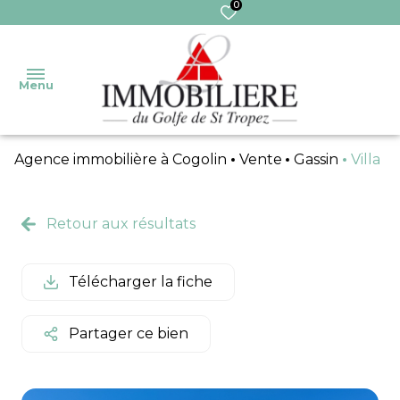
0
Menu
Agence immobilière à Cogolin
Vente
Gassin
Villa
Accueil
Nos
Retour aux résultats
Ventes
Transaction
biens
Ventes
Gestion
Nos
Télécharger la fiche
immo
services
Syndic
Pro
Partager ce bien
Extranet
Locations
Syndic
Locations