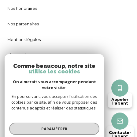
Nos honoraires
Nos partenaires
Mentions légales
Plan du site
Comme beaucoup, notre site
utilise les cookies
Admin
On aimerait vous accompagner pendant
Politique RGPD
votre visite.
En poursuivant, vous acceptez l'utilisation des
Appeler
cookies par ce site, afin de vous proposer des
Cookies
l'agent
contenus adaptés et réaliser des statistiques !
© 2026 | Tous droits réservés
PARAMÉTRER
Contacter
l'agent