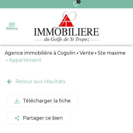
0
Menu
Agence immobilière à Cogolin
Vente
Ste maxime
Accueil
Appartement
Nos
Ventes
Transaction
biens
Retour aux résultats
Ventes
Gestion
Nos
immo
services
Télécharger la fiche
Syndic
Pro
Extranet
Locations
Partager ce bien
Syndic
Locations