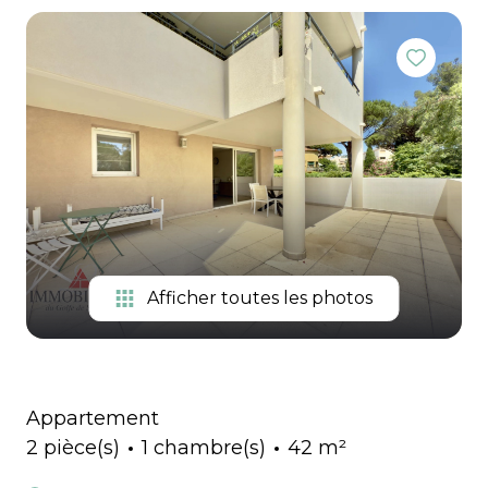
Extranet
immo pro
Gestion
Locations
de
vacances
Notre
équipe
Contactez-
nous
Afficher toutes les photos
Appartement
2 pièce(s)
1 chambre(s)
42 m²