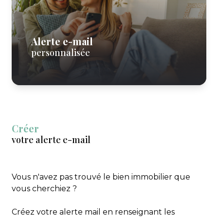
Extranet
immo pro
Gestion
Locations
Alerte e-mail
de
personnalisée
vacances
Notre
équipe
Contactez-
Créer
nous
votre alerte e-mail
Vous n'avez pas trouvé le bien immobilier que
vous cherchiez ?
Créez votre alerte mail en renseignant les