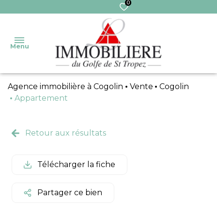
0
Menu
Agence immobilière à Cogolin
Vente
Cogolin
Accueil
Appartement
Nos
Ventes
Transaction
biens
Retour aux résultats
Ventes
Gestion
Nos
immo
services
Télécharger la fiche
Syndic
Pro
Extranet
Locations
Partager ce bien
Syndic
Locations