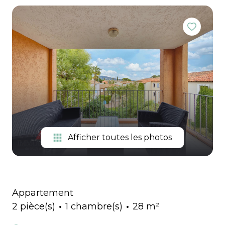
Extranet
immo pro
Gestion
Locations
de
vacances
Notre
équipe
Contactez-
nous
Afficher toutes les photos
Appartement
2 pièce(s)
1 chambre(s)
28 m²